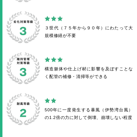
３世代（７５年から９０年）
にわたって大
規模修繕が不要
構造躯体や仕上げ材に
影響を及ぼすことな
く
配管の補修・清掃等ができる
500年に一度発生する暴風
（伊勢湾台風）
の1.2倍の力に対して
倒壊、崩壊しない程度